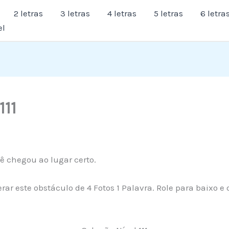
2 letras
3 letras
4 letras
5 letras
6 letra
el
111
cê chegou ao lugar certo.
rar este obstáculo de 4 Fotos 1 Palavra. Role para baixo e