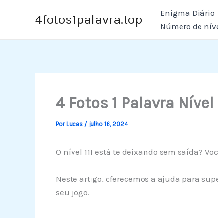
Ir
Enigma Diário
4fotos1palavra.top
para
Número de nív
o
conteúdo
4 Fotos 1 Palavra Nível 
Por
Lucas
/
julho 16, 2024
O nível 111 está te deixando sem saída? Vo
Neste artigo, oferecemos a ajuda para supe
seu jogo.