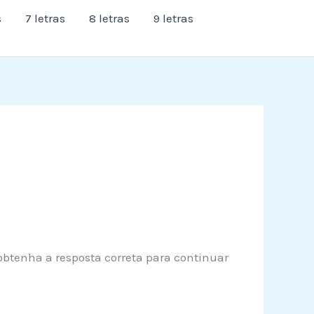
s
7 letras
8 letras
9 letras
 obtenha a resposta correta para continuar