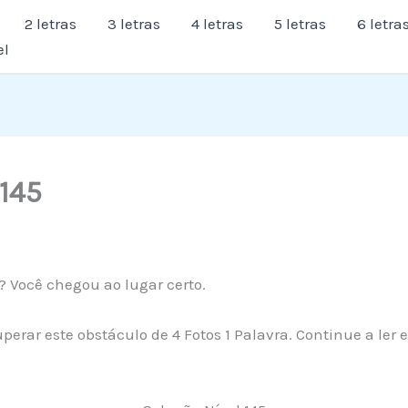
2 letras
3 letras
4 letras
5 letras
6 letra
el
 145
? Você chegou ao lugar certo.
perar este obstáculo de 4 Fotos 1 Palavra. Continue a ler