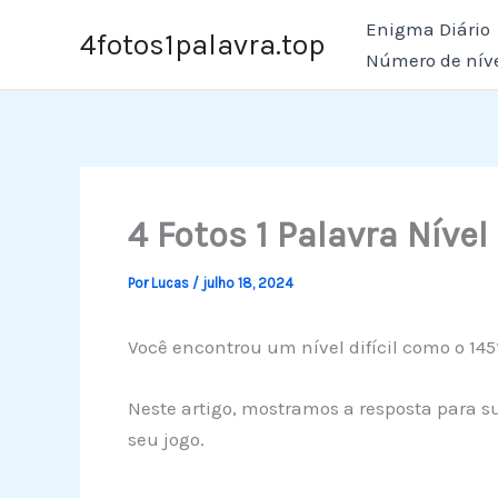
Ir
Enigma Diário
4fotos1palavra.top
para
Número de nív
o
conteúdo
4 Fotos 1 Palavra Nível
Por
Lucas
/
julho 18, 2024
Você encontrou um nível difícil como o 145
Neste artigo, mostramos a resposta para su
seu jogo.