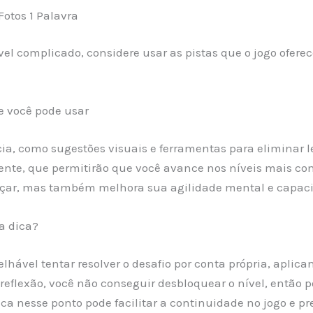
Fotos 1 Palavra
el complicado, considere usar as pistas que o jogo ofer
e você pode usar
ncia, como sugestões visuais e ferramentas para eliminar
iente, que permitirão que você avance nos níveis mais co
nçar, mas também melhora sua agilidade mental e capaci
a dica?
selhável tentar resolver o desafio por conta própria, apl
ta reflexão, você não conseguir desbloquear o nível, entã
ca nesse ponto pode facilitar a continuidade no jogo e 