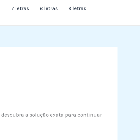
s
7 letras
8 letras
9 letras
 e descubra a solução exata para continuar