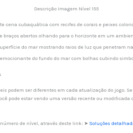
Descrição Imagem Nível 155
e cena subaquática com recifes de corais e peixes color
braços abertos olhando para o horizonte em um ambient
uperfície do mar mostrando raios de luz que penetram na
ocionante do fundo do mar com bolhas subindo simbol
s
íveis podem ser diferentes em cada atualização do jogo. S
ocê pode estar vendo uma versão recente ou modificada d
número de nível, através deste link: ➤
Soluções detalhada