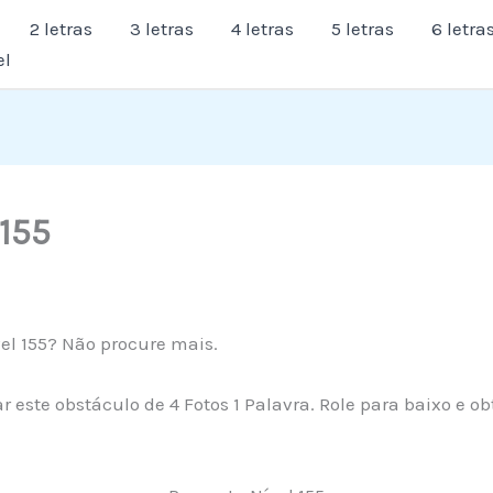
2 letras
3 letras
4 letras
5 letras
6 letra
el
 155
el 155? Não procure mais.
r este obstáculo de 4 Fotos 1 Palavra. Role para baixo e o