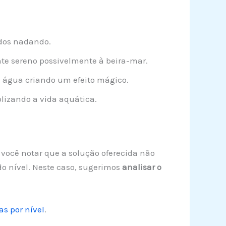
idos nadando.
e sereno possivelmente à beira-mar.
 água criando um efeito mágico.
izando a vida aquática.
e você notar que a solução oferecida não
o nível. Neste caso, sugerimos
analisar o
s por nível
.