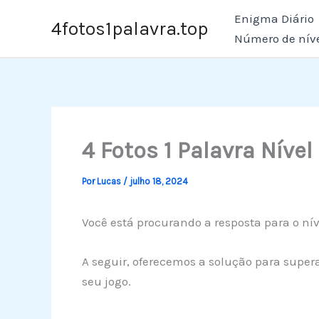
Ir
Enigma Diário
4fotos1palavra.top
para
Número de nív
o
conteúdo
4 Fotos 1 Palavra Nível
Por
Lucas
/
julho 18, 2024
Você está procurando a resposta para o nív
A seguir, oferecemos a solução para supera
seu jogo.