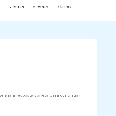
s
7 letras
8 letras
9 letras
btenha a resposta correta para continuar