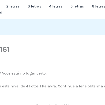
2 letras
3 letras
4 letras
5 letras
6 letra
el
161
 Você está no lugar certo.
 este nível de 4 Fotos 1 Palavra. Continue a ler e obtenh