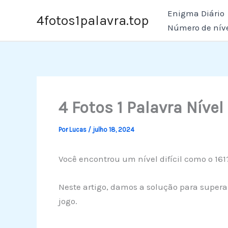
Ir
Enigma Diário
4fotos1palavra.top
para
Número de nív
o
conteúdo
4 Fotos 1 Palavra Nível 
Por
Lucas
/
julho 18, 2024
Você encontrou um nível difícil como o 161?
Neste artigo, damos a solução para superar
jogo.