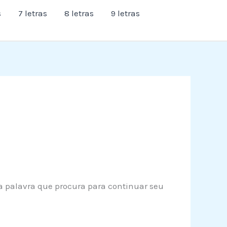
s
7 letras
8 letras
9 letras
a a palavra que procura para continuar seu