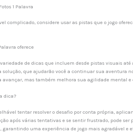
Fotos 1 Palavra
el complicado, considere usar as pistas que o jogo ofer
Palavra oferece
variedade de dicas que incluem desde pistas visuais até a
a solução, que ajudarão você a continuar sua aventura no
 a avançar, mas também melhora sua agilidade mental e 
a dica?
selhável tentar resolver o desafio por conta própria, apl
ão após várias tentativas e se sentir frustrado, pode ser 
ão, garantindo uma experiência de jogo mais agradável e ef