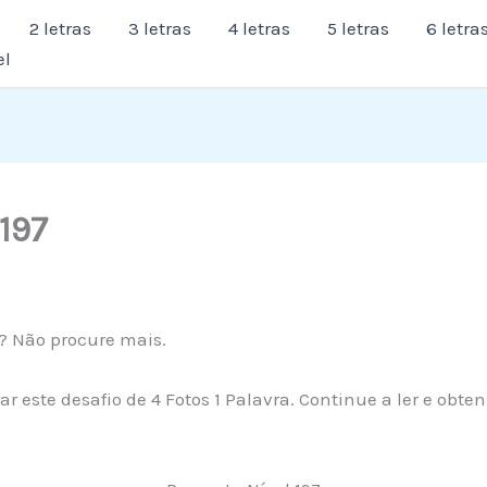
2 letras
3 letras
4 letras
5 letras
6 letra
el
 197
7? Não procure mais.
r este desafio de 4 Fotos 1 Palavra. Continue a ler e obt