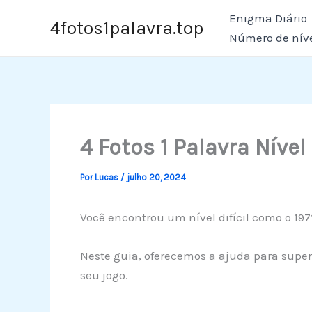
Ir
Enigma Diário
4fotos1palavra.top
para
Número de nív
o
conteúdo
4 Fotos 1 Palavra Nível
Por
Lucas
/
julho 20, 2024
Você encontrou um nível difícil como o 19
Neste guia, oferecemos a ajuda para supera
seu jogo.