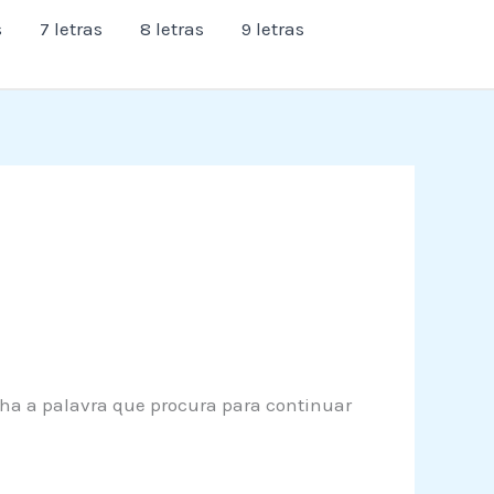
s
7 letras
8 letras
9 letras
enha a palavra que procura para continuar