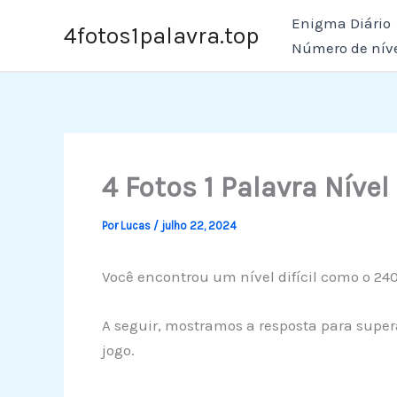
Ir
Enigma Diário
4fotos1palavra.top
para
Número de nív
o
conteúdo
4 Fotos 1 Palavra Nível
Por
Lucas
/
julho 22, 2024
Você encontrou um nível difícil como o 24
A seguir, mostramos a resposta para supera
jogo.