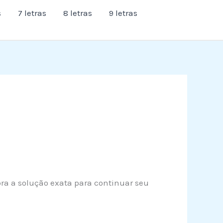
s
7 letras
8 letras
9 letras
ubra a solução exata para continuar seu