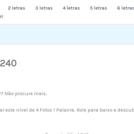
2 letras
3 letras
4 letras
5 letras
6 letra
el
 240
0? Não procure mais.
r este nível de 4 Fotos 1 Palavra. Role para baixo e desc