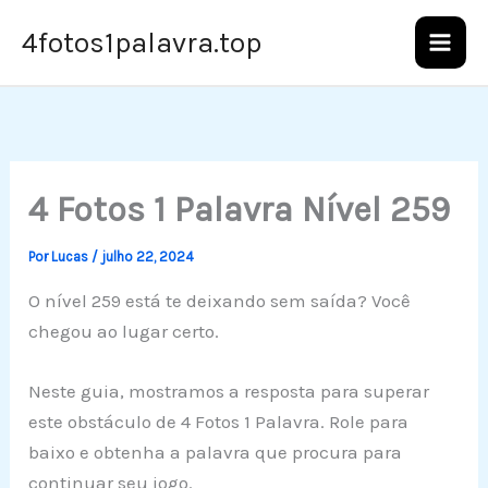
Ir
4fotos1palavra.top
para
o
conteúdo
4 Fotos 1 Palavra Nível 259
Por
Lucas
/
julho 22, 2024
O nível 259 está te deixando sem saída? Você
chegou ao lugar certo.
Neste guia, mostramos a resposta para superar
este obstáculo de 4 Fotos 1 Palavra. Role para
baixo e obtenha a palavra que procura para
continuar seu jogo.