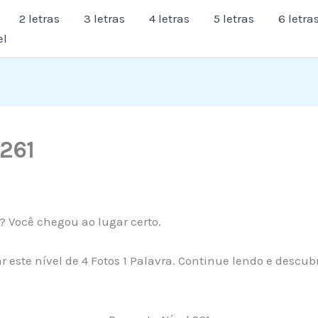
2 letras
3 letras
4 letras
5 letras
6 letra
el
 261
? Você chegou ao lugar certo.
 este nível de 4 Fotos 1 Palavra. Continue lendo e descub