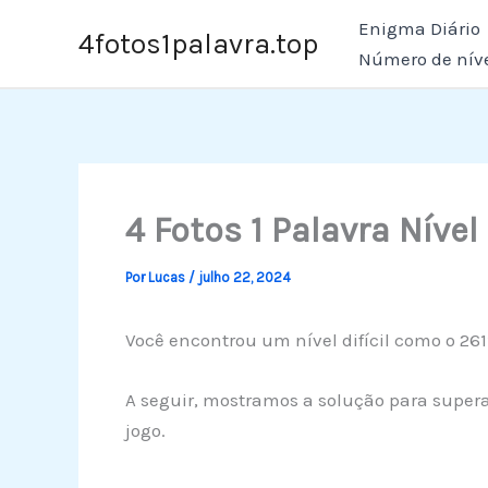
Ir
Enigma Diário
4fotos1palavra.top
para
Número de nív
o
conteúdo
4 Fotos 1 Palavra Nível
Por
Lucas
/
julho 22, 2024
Você encontrou um nível difícil como o 261
A seguir, mostramos a solução para superar
jogo.