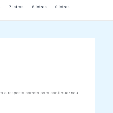
s
7 letras
8 letras
9 letras
ra a resposta correta para continuar seu