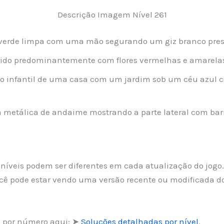
Descrição Imagem Nível 261
erde limpa com uma mão segurando um giz branco preste
do predominantemente com flores vermelhas e amarelas e
 infantil de uma casa com um jardim sob um céu azul 
metálica de andaime mostrando a parte lateral com barr
os níveis podem ser diferentes em cada atualização do jog
cê pode estar vendo uma versão recente ou modificada d
s por número aqui: ➤
Soluções detalhadas por nível
.