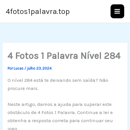
Ir
4fotos1palavra.top
para
o
conteúdo
4 Fotos 1 Palavra Nível 284
Por
Lucas
/
julho 23, 2024
O nível 284 está te deixando sem saída? Não
procure mais.
Neste artigo, damos a ajuda para superar este
obstáculo de 4 Fotos 1 Palavra. Continue a ler e
obtenha a resposta correta para continuar seu
jogo.