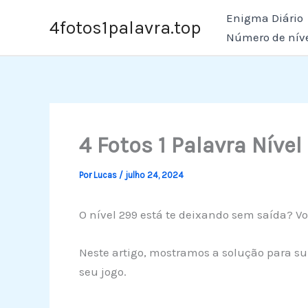
Ir
Enigma Diário
4fotos1palavra.top
para
Número de nív
o
conteúdo
4 Fotos 1 Palavra Nível
Por
Lucas
/
julho 24, 2024
O nível 299 está te deixando sem saída? Vo
Neste artigo, mostramos a solução para sup
seu jogo.