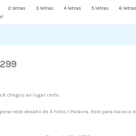
2 letras
3 letras
4 letras
5 letras
6 letra
el
 299
cê chegou ao lugar certo.
erar este desafio de 4 Fotos 1 Palavra. Role para baixo e 