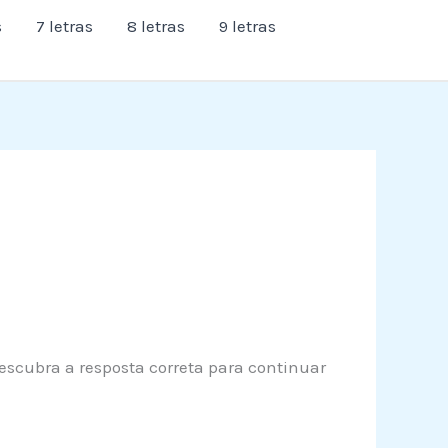
s
7 letras
8 letras
9 letras
descubra a resposta correta para continuar