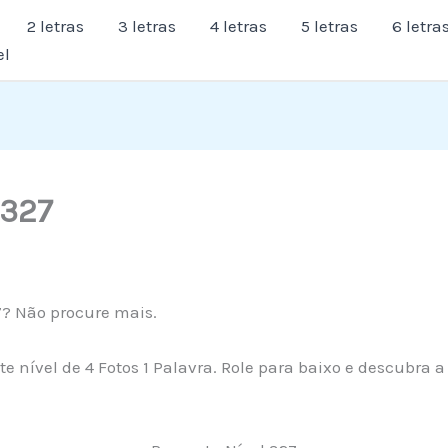
2 letras
3 letras
4 letras
5 letras
6 letra
el
 327
7? Não procure mais.
te nível de 4 Fotos 1 Palavra. Role para baixo e descubra