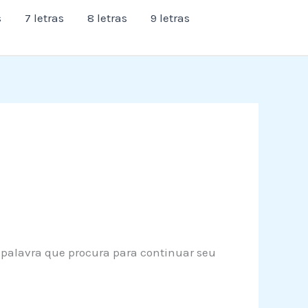
s
7 letras
8 letras
9 letras
 a palavra que procura para continuar seu