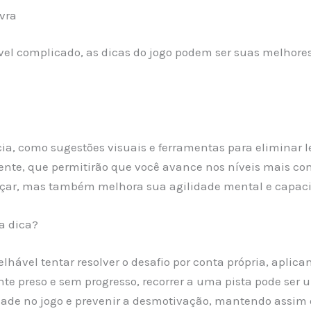
vra
el complicado, as dicas do jogo podem ser suas melhore
ncia, como sugestões visuais e ferramentas para eliminar
iente, que permitirão que você avance nos níveis mais co
nçar, mas também melhora sua agilidade mental e capaci
a dica?
selhável tentar resolver o desafio por conta própria, apl
te preso e sem progresso, recorrer a uma pista pode ser
idade no jogo e prevenir a desmotivação, mantendo assim o