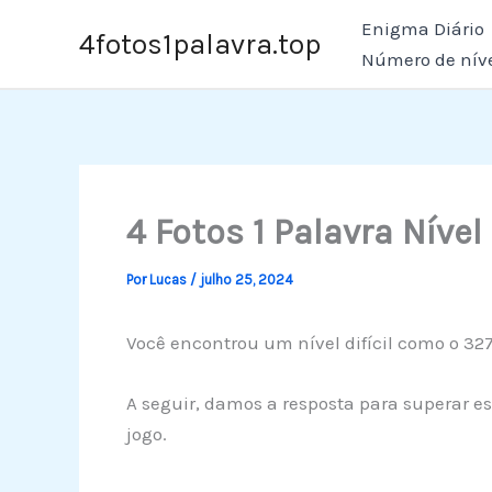
Ir
Enigma Diário
4fotos1palavra.top
para
Número de nív
o
conteúdo
4 Fotos 1 Palavra Nível
Por
Lucas
/
julho 25, 2024
Você encontrou um nível difícil como o 32
A seguir, damos a resposta para superar es
jogo.