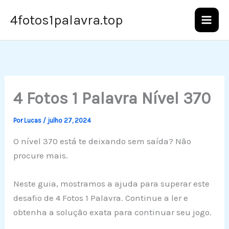
Ir
4fotos1palavra.top
para
o
conteúdo
4 Fotos 1 Palavra Nível 370
Por
Lucas
/
julho 27, 2024
O nível 370 está te deixando sem saída? Não
procure mais.
Neste guia, mostramos a ajuda para superar este
desafio de 4 Fotos 1 Palavra. Continue a ler e
obtenha a solução exata para continuar seu jogo.