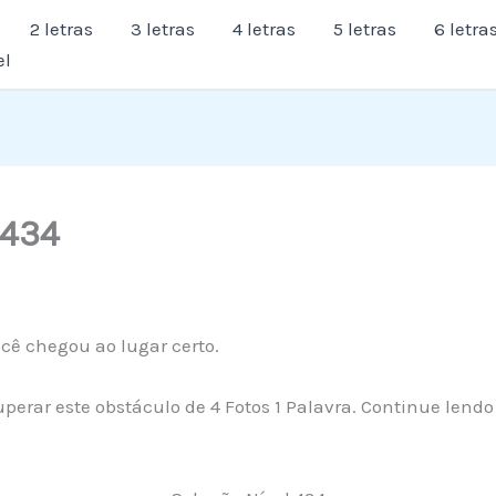
2 letras
3 letras
4 letras
5 letras
6 letra
el
 434
cê chegou ao lugar certo.
uperar este obstáculo de 4 Fotos 1 Palavra. Continue lend