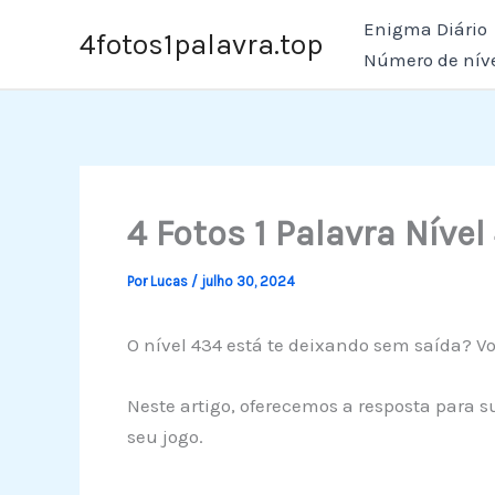
Ir
Enigma Diário
4fotos1palavra.top
para
Número de nív
o
conteúdo
4 Fotos 1 Palavra Nível
Por
Lucas
/
julho 30, 2024
O nível 434 está te deixando sem saída? Vo
Neste artigo, oferecemos a resposta para s
seu jogo.