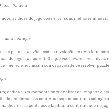
Fotos 1 Palavra
iador, as dicas do jogo podem ser suas melhores aliadas.
eis para avançar
pos de pistas, que vão desde a revelação de uma letra corr
ência de jogo, que permitirão que você avance nos níveis
ica, melhorando assim sua capacidade de resolver puzzle
ogo
tura; dedique um momento para analisar as imagens e ded
o de problemas. Se continuar sem encontrar a solução apó
uma dica nesse ponto pode facilitar a continuidade no j