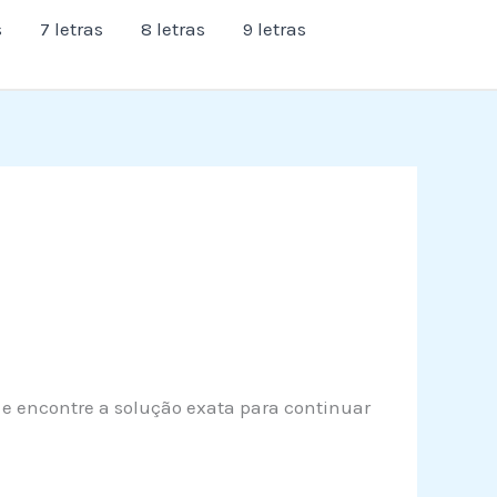
s
7 letras
8 letras
9 letras
o e encontre a solução exata para continuar