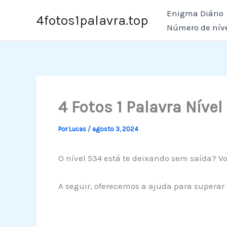
Ir
Enigma Diário
4fotos1palavra.top
para
Número de nív
o
conteúdo
4 Fotos 1 Palavra Nível
Por
Lucas
/
agosto 3, 2024
O nível 534 está te deixando sem saída? Vo
A seguir, oferecemos a ajuda para superar 