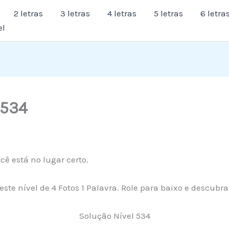
2 letras
3 letras
4 letras
5 letras
6 letra
el
 534
cê está no lugar certo.
este nível de 4 Fotos 1 Palavra. Role para baixo e descubr
Solução Nível 534