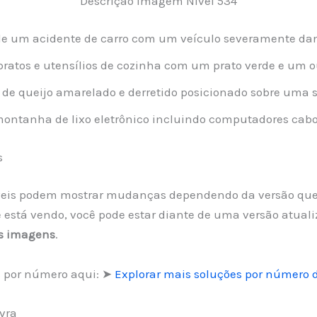
Descrição Imagem Nível 534
 um acidente de carro com um veículo severamente dani
ratos e utensílios de cozinha com um prato verde e um ou
e queijo amarelado e derretido posicionado sobre uma s
tanha de lixo eletrônico incluindo computadores cabos 
s
níveis podem mostrar mudanças dependendo da versão que 
 está vendo, você pode estar diante de uma versão atual
as imagens
.
s por número aqui: ➤
Explorar mais soluções por número d
vra