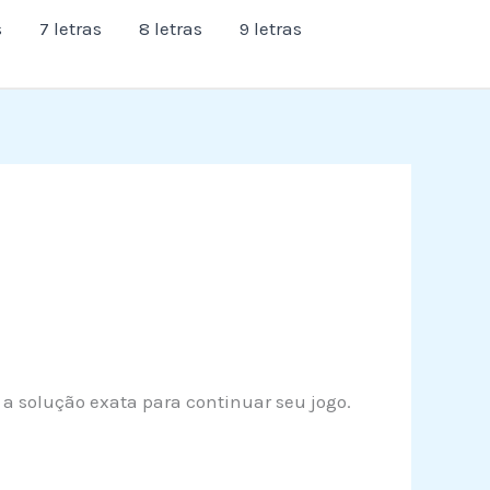
s
7 letras
8 letras
9 letras
a a solução exata para continuar seu jogo.