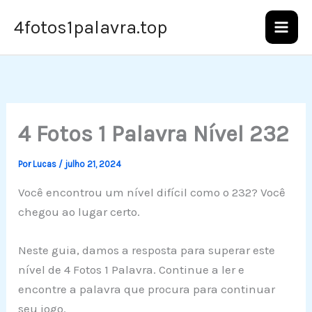
Ir
4fotos1palavra.top
para
o
conteúdo
4 Fotos 1 Palavra Nível 232
Por
Lucas
/
julho 21, 2024
Você encontrou um nível difícil como o 232? Você
chegou ao lugar certo.
Neste guia, damos a resposta para superar este
nível de 4 Fotos 1 Palavra. Continue a ler e
encontre a palavra que procura para continuar
seu jogo.