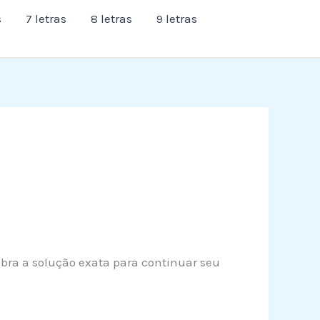
s
7 letras
8 letras
9 letras
ubra a solução exata para continuar seu