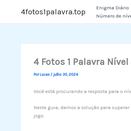
Ir
Enigma Diário
4fotos1palavra.top
para
Número de nív
o
conteúdo
4 Fotos 1 Palavra Nível
Por
Lucas
/
julho 30, 2024
Você está procurando a resposta para o nív
Neste guia, damos a solução para superar e
jogo.