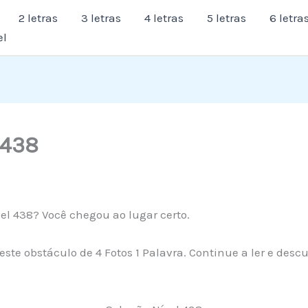
2 letras
3 letras
4 letras
5 letras
6 letra
el
 438
el 438? Você chegou ao lugar certo.
ste obstáculo de 4 Fotos 1 Palavra. Continue a ler e desc