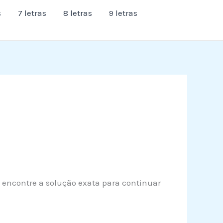
s
7 letras
8 letras
9 letras
e encontre a solução exata para continuar