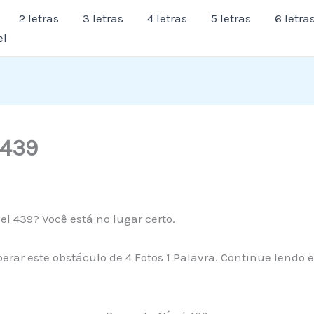
2 letras
3 letras
4 letras
5 letras
6 letra
el
 439
el 439? Você está no lugar certo.
erar este obstáculo de 4 Fotos 1 Palavra. Continue lendo 