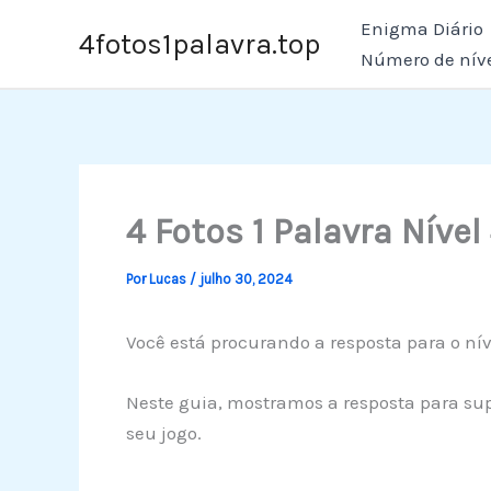
Ir
Enigma Diário
4fotos1palavra.top
para
Número de nív
o
conteúdo
4 Fotos 1 Palavra Nível
Por
Lucas
/
julho 30, 2024
Você está procurando a resposta para o nív
Neste guia, mostramos a resposta para sup
seu jogo.